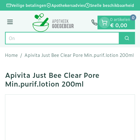
Dia 1 van 1
Ga naar de inhoud
Veilige betalingen
Apothekersadvies
Snelle beschikbaarheid
0
0 artikelen
Menu
€ 0,00
Zoek
Product, merk, categorie...
Home
/
Apivita Just Bee Clear Pore Min.purif.lotion 200ml
Apivita Just Bee Clear Pore
Min.purif.lotion 200ml