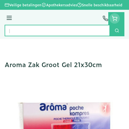
Ga naar de inhoud
Veilige betalingen
Apothekersadvies
Snelle beschikbaarheid
Menu
Zoek
Product, merk, categorie...
Aroma Zak Groot Gel 21x30cm