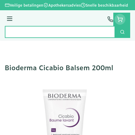
Ga naar de inhoud
Veilige betalingen
Apothekersadvies
Snelle beschikbaarheid
Menu
Zoek
Product, merk, categorie...
Bioderma Cicabio Balsem 200ml