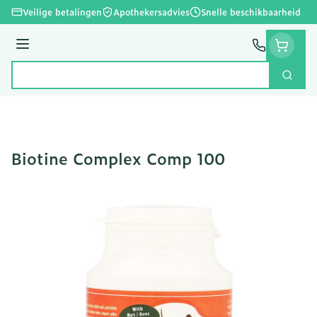
Ga naar de inhoud
Veilige betalingen
Apothekersadvies
Snelle beschikbaarheid
Menu
Zoek
Product, merk, categorie...
Biotine Complex Comp 100