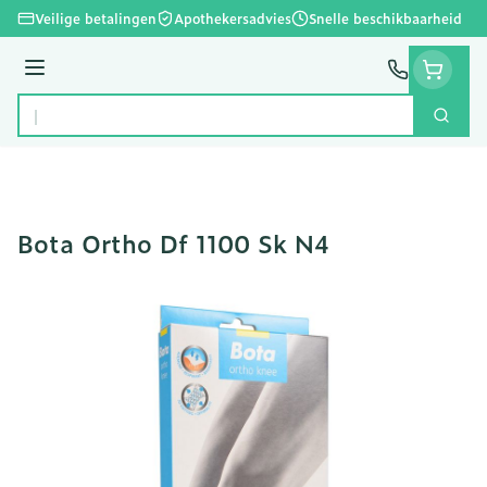
Ga naar de inhoud
Veilige betalingen
Apothekersadvies
Snelle beschikbaarheid
Menu
Zoek
Product, merk, categorie...
Bota Ortho Df 1100 Sk N4