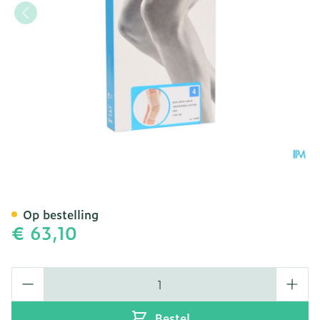
Bota Ortho Df 1100 Sk N4
Op bestelling
€ 63,10
Aantal
Bestel