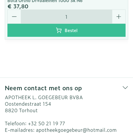
Bota Ortho Df+baleinen 1000 Sk N6
€ 37,80
Aantal
Bestel
Neem contact met ons op
APOTHEEK L. GOEGEBEUR BVBA
Oostendestraat 154
8820
Torhout
Telefoon:
+32 50 21 19 77
E-mailadres:
apotheekgoegebeur@
hotmail.com