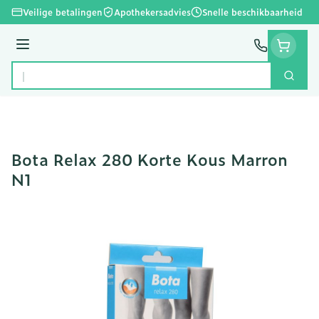
Ga naar de inhoud
Veilige betalingen
Apothekersadvies
Snelle beschikbaarheid
Menu
Zoek
Product, merk, categorie...
Bota Relax 280 Korte Kous Marron
N1