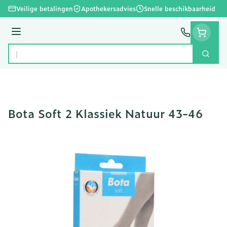
Ga naar de inhoud
Veilige betalingen
Apothekersadvies
Snelle beschikbaarheid
Menu
Zoek
Product, merk, categorie...
Bota Soft 2 Klassiek Natuur 43-46