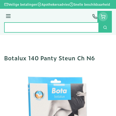
Ga naar de inhoud
Veilige betalingen
Apothekersadvies
Snelle beschikbaarheid
Menu
Zoek
Product, merk, categorie...
Botalux 140 Panty Steun Ch N6