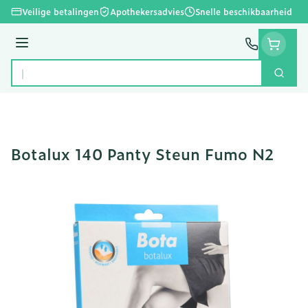
Ga naar de inhoud
Veilige betalingen
Apothekersadvies
Snelle beschikbaarheid
Menu
Zoek
Product, merk, categorie...
Botalux 140 Panty Steun Fumo N2