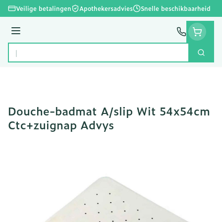
Ga naar de inhoud
Veilige betalingen
Apothekersadvies
Snelle beschikbaarheid
Menu
Zoek
Product, merk, categorie...
Douche-badmat A/slip Wit 54x54cm
Ctc+zuignap Advys