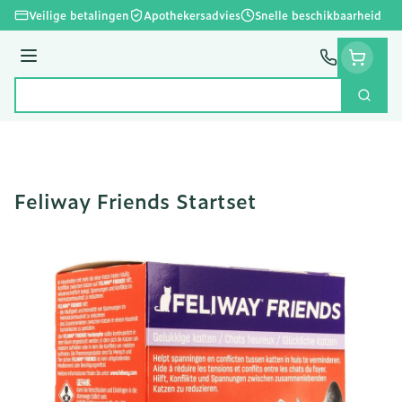
Ga naar de inhoud
Veilige betalingen
Apothekersadvies
Snelle beschikbaarheid
Menu
Zoek
Product, merk, categorie...
Feliway Friends Startset