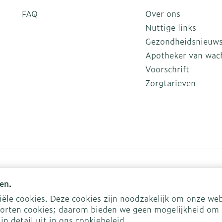
FAQ
Over ons
Nuttige links
Gezondheidsnieuw
Apotheker van wac
Voorschrift
Zorgtarieven
en.
le cookies. Deze cookies zijn noodzakelijk om onze web
orten cookies; daarom bieden we geen mogelijkheid om 
kies
ODR-platform
in detail uit in ons
cookiebeleid