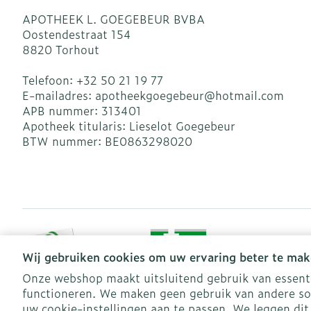
APOTHEEK L. GOEGEBEUR BVBA
Oostendestraat 154
8820
Torhout
Telefoon:
+32 50 21 19 77
E-mailadres:
apotheekgoegebeur@
hotmail.com
APB nummer:
313401
Apotheek titularis:
Lieselot Goegebeur
BTW nummer:
BE0863298020
Wij gebruiken cookies om uw ervaring beter te mak
Onze webshop maakt uitsluitend gebruik van essentië
functioneren. We maken geen gebruik van andere so
Algemene verkoopsvoorwaarden
Privacy disclaimer
Coo
uw cookie-instellingen aan te passen. We leggen dit 