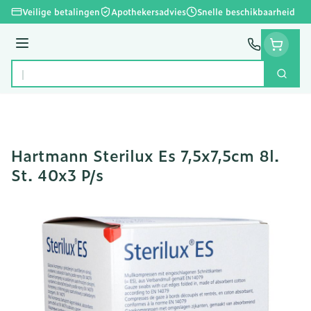
Ga naar de inhoud
Veilige betalingen
Apothekersadvies
Snelle beschikbaarheid
Menu
Zoek
Product, merk, categorie...
Hartmann Sterilux Es 7,5x7,5cm 8l.
St. 40x3 P/s