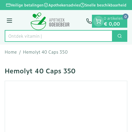
Dia 1 van 1
Ga naar de inhoud
Veilige betalingen
Apothekersadvies
Snelle beschikbaarheid
0
0 artikelen
Menu
€ 0,00
Ontdek
Zoek
Product, merk, categorie...
Home
/
Hemolyt 40 Caps 350
Hemolyt 40 Caps 350