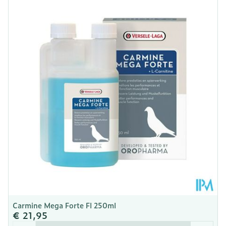
Diepte
85 mm
Kamertemperatuur (15°C -
Behoud
25°C)
Carmine Mega Forte Fl 250ml
€ 21,95
Aantal