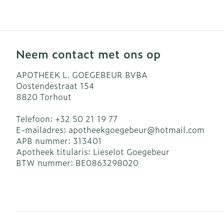
Blaren
Zuurstof
Eelt
Ademhalingsst
Eksteroog - l
Neem contact met ons op
Toon meer
Spieren en ge
APOTHEEK L. GOEGEBEUR BVBA
Oostendestraat 154
8820
Torhout
Specifiek vo
Naalden en sp
Telefoon:
+32 50 21 19 77
Infecties
Lichaamsverz
Spuiten
E-mailadres:
apotheekgoegebeur@
hotmail.com
Deodorant
Oplossing voor
APB nummer:
313401
Apotheek titularis:
Lieselot Goegebeur
Gezichtsverzo
Naalden
Luizen
BTW nummer:
BE0863298020
Naalden voor 
- pennaalden
Diagnostica
Toon meer