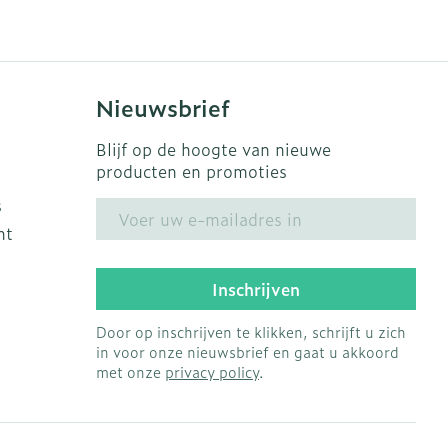
s
Bed
Doorliggen - decubitis
ing zon
Toon meer
gie
Urinewegen
Nieuwsbrief
eid, spanning
Stoppen met roken
Blijf op de hoogte van nieuwe
producten en promoties
t en intieme
en
Gezichtsreiniging -
Instrumenten
s
E-mail adres
 -
ontschminken
ht
che
Anti tumor middelen
 en
Reinigingsmelk, - crème,
tie
-olie en gel
Inschrijven
Anesthesie
ijn
Tonic - lotion
Door op inschrijven te klikken, schrijft u zich
rzorging
Micellair water
in voor onze nieuwsbrief en gaat u akkoord
met onze
privacy policy
.
ie
Diverse
Specifiek voor de ogen
oet
geneesmiddelen
Toon meer