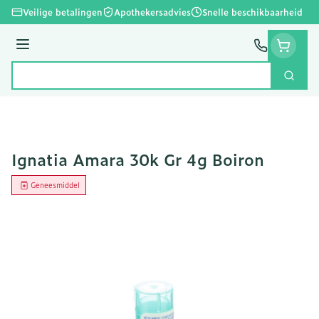
Ga naar de inhoud
Veilige betalingen
Apothekersadvies
Snelle beschikbaarheid
Menu
Zoek
Product, merk, categorie...
Ignatia Amara 30k Gr 4g Boiron
Geneesmiddel