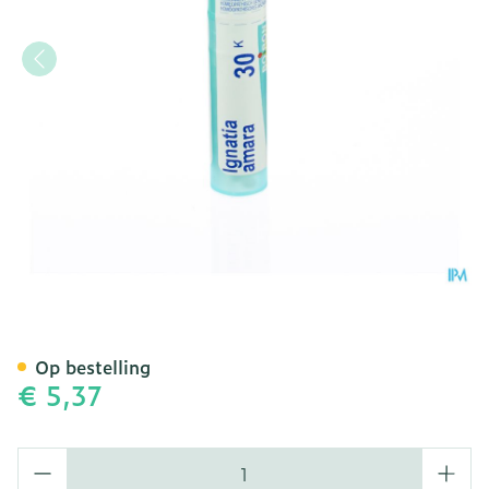
Ignatia Amara 30k Gr 4g B
Op bestelling
€ 5,37
Aantal