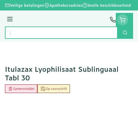
Ga naar de inhoud
Veilige betalingen
Apothekersadvies
Snelle beschikbaarheid
Menu
Zoek
Product, merk, categorie...
Itulazax Lyophilisaat Sublinguaal
Tabl 30
Geneesmiddel
Op voorschrift