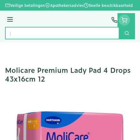
Ga naar de inhoud
Veilige betalingen
Apothekersadvies
Snelle beschikbaarheid
Menu
Zoek
Product, merk, categorie...
Molicare Premium Lady Pad 4 Drops
43x16cm 12