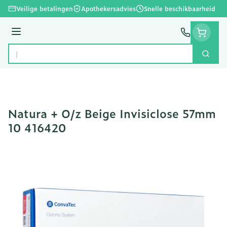
Ga naar de inhoud
Veilige betalingen
Apothekersadvies
Snelle beschikbaarheid
Menu
Zoek
Product, merk, categorie...
Natura + O/z Beige Invisiclose 57mm
10 416420