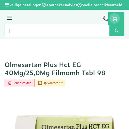
Ga naar de inhoud
Veilige betalingen
Apothekersadvies
Snelle beschikbaarheid
Menu
Zoek
Product, merk, categorie...
Olmesartan Plus Hct EG
40Mg/25,0Mg Filmomh Tabl 98
Geneesmiddel
Op voorschrift