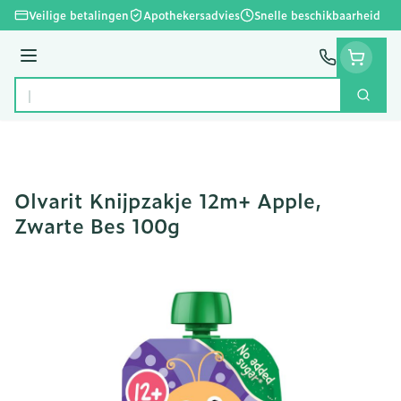
Ga naar de inhoud
Veilige betalingen
Apothekersadvies
Snelle beschikbaarheid
Menu
Zoek
Product, merk, categorie...
Olvarit Knijpzakje 12m+ Apple,
Zwarte Bes 100g