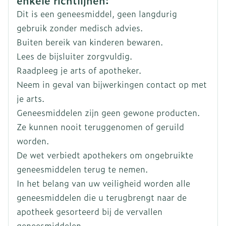
enkele richtlijnen:
Luxemburg
:
Merken
Therabel
Dit is een geneesmiddel, geen langdurig
gebruik zonder medisch advies.
Breedte
55 mm
Buiten bereik van kinderen bewaren.
Lees de bijsluiter zorgvuldig.
Lengte
101 mm
Raadpleeg je arts of apotheker.
Neem in geval van bijwerkingen contact op met
Diepte
38 mm
je arts.
Geneesmiddelen zijn geen gewone producten.
Hoeveelheid
30
Ze kunnen nooit teruggenomen of geruild
Verpakking
worden.
Actieve
De wet verbiedt apothekers om ongebruikte
Serenoa repens (extract)
Ingrediënten
geneesmiddelen terug te nemen.
In het belang van uw veiligheid worden alle
Kamertemperatuur (15°C -
geneesmiddelen die u terugbrengt naar de
Behoud
25°C)
apotheek gesorteerd bij de vervallen
geneesmiddelen.