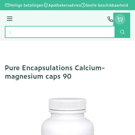
Ga naar de inhoud
Veilige betalingen
Apothekersadvies
Snelle beschikbaarheid
Menu
Zoek
Product, merk, categorie...
Pure Encapsulations Calcium-
magnesium caps 90