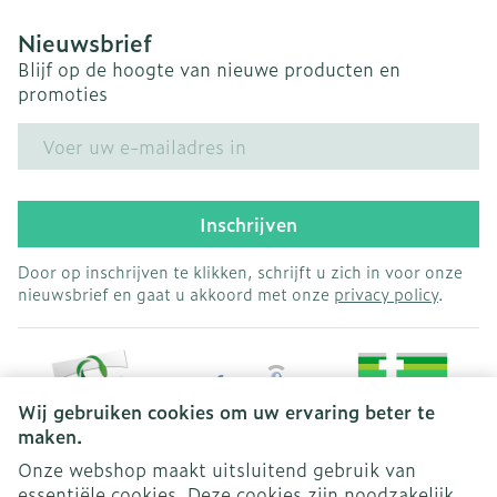
met ademen voor korte periodes tijdens uw
Nieuwsbrief
normale nachtelijke slaap (zogenaamde
Blijf op de hoogte van nieuwe producten en
"slaapapneu") en u neemt geneesmiddelen in
promoties
die de normale hersenactiviteit vertragen
E-mail adres
("depressiva").  als u een aandoening heeft of
heeft gehad waarbij u uw blaas niet volledig
kunt ledigen (urineretentie), u heeft een
Inschrijven
vergrote prostaat, een blokkade in uw darmen,
of een verhoogde druk in uw oog. Deze
Door op inschrijven te klikken, schrijft u zich in voor onze
nieuwsbrief en gaat u akkoord met onze
privacy policy
.
bijwerkingen worden soms veroorzaakt door
geneesmiddelen die "anticholinergica" worden
genoemd en die de manier waarop zenuwcellen
functioneren beïnvloeden om bepaalde
Wij gebruiken cookies om uw ervaring beter te
medische aandoeningen te behandelen.  als u
maken.
een voorgeschiedenis heeft van alcohol- of
Onze webshop maakt uitsluitend gebruik van
drugsmisbruik.
essentiële cookies. Deze cookies zijn noodzakelijk