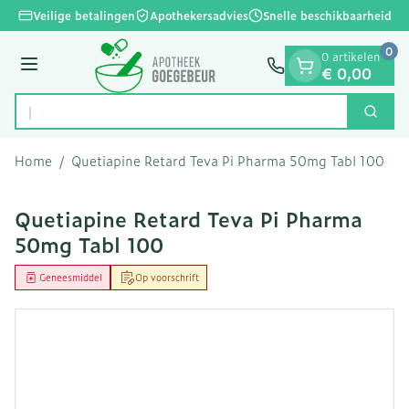
Dia 1 van 1
Ga naar de inhoud
Veilige betalingen
Apothekersadvies
Snelle beschikbaarheid
0
0 artikelen
Menu
€ 0,00
Op zo
Zoek
Product, merk, categorie...
Home
/
Quetiapine Retard Teva Pi Pharma 50mg Tabl 100
Quetiapine Retard Teva Pi Pharma
50mg Tabl 100
Geneesmiddel
Op voorschrift