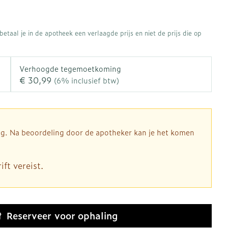
rapie
Toon meer
Diagnosetesten en
 stress
Vlooien en teken
etaal je in de apotheek een verlaagde prijs en niet de prijs die op
meetapparatuur
Oren
Mond en keel
Alcoholtest
ng
Oordopjes
Zuigtabletten
therapie -
Mond, muil of snavel
Verhoogde tegemoetkoming
Bloeddrukmeter
ls
d
 en -druppels
Oorreiniging
Spray - oplossing
€ 30,99
(6% inclusief btw)
Cholesteroltest
l
zen
Oordruppels
Hartslagmeter
n
hulpmiddelen
Toon meer
dig. Na beoordeling door de apotheker kan je het komen
ft vereist.
Ergonomie
herming
nning en -
Hygiëne
Aambeien
es
Ademhaling en zuurstof
Bad en douche
je
Badkamer
Reserveer
voor ophaling