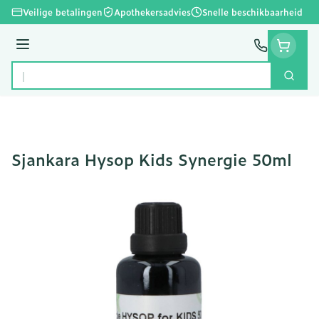
Ga naar de inhoud
Veilige betalingen
Apothekersadvies
Snelle beschikbaarheid
Menu
Zoek
Product, merk, categorie...
Sjankara Hysop Kids Synergie 50ml