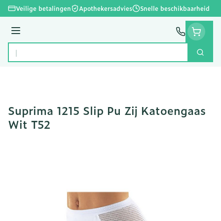
Ga naar de inhoud
Veilige betalingen
Apothekersadvies
Snelle beschikbaarheid
Menu
Zoek
Product, merk, categorie...
Suprima 1215 Slip Pu Zij Katoengaas
Wit T52