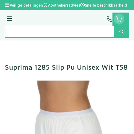
Ga naar de inhoud
Veilige betalingen
Apothekersadvies
Snelle beschikbaarheid
Menu
Zoek
Product, merk, categorie...
Suprima 1285 Slip Pu Unisex Wit T58