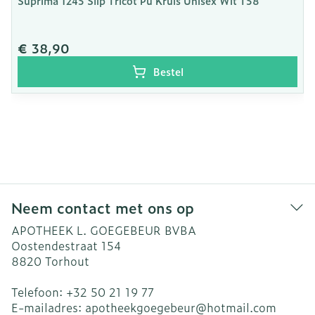
Suprima 1245 Slip Tricot Pu Kruis Unisex Wit T58
€ 38,90
Bestel
Neem contact met ons op
APOTHEEK L. GOEGEBEUR BVBA
Oostendestraat 154
8820
Torhout
Telefoon:
+32 50 21 19 77
E-mailadres:
apotheekgoegebeur@
hotmail.com