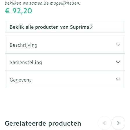
bekijken we samen de mogelijkheden.
€ 92,20
Bekijk alle producten van Suprima
Beschrijving
Samenstelling
Gegevens
CNK
4732038
Organisaties
Bota
Gerelateerde producten
Merken
Suprima