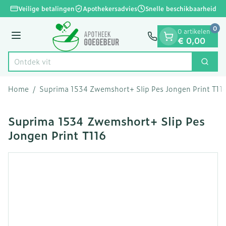
Dia 1 van 1
Ga naar de inhoud
Veilige betalingen
Apothekersadvies
Snelle beschikbaarheid
0
0 artikelen
Menu
€ 0,00
Ontd
Zoek
Product, merk, categorie...
Home
/
Suprima 1534 Zwemshort+ Slip Pes Jongen Print T11
Suprima 1534 Zwemshort+ Slip Pes
Jongen Print T116