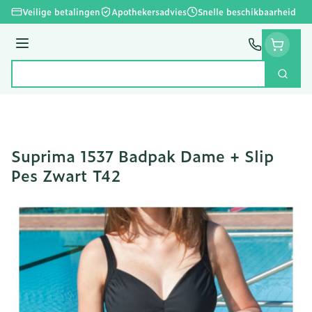
Ga naar de inhoud
Veilige betalingen
Apothekersadvies
Snelle beschikbaarheid
Menu
Zoek
Product, merk, categorie...
Suprima 1537 Badpak Dame + Slip
Pes Zwart T42