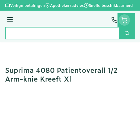
Ga naar de inhoud
Veilige betalingen
Apothekersadvies
Snelle beschikbaarheid
Menu
Zoek
Product, merk, categorie...
Suprima 4080 Patientoverall 1/2
Arm-knie Kreeft Xl