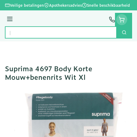
Ga naar de inhoud
Veilige betalingen
Apothekersadvies
Snelle beschikbaarheid
Menu
Zoek
Product, merk, categorie...
Suprima 4697 Body Korte
Mouw+benenrits Wit Xl