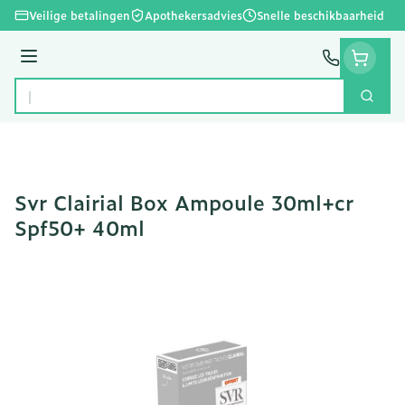
Ga naar de inhoud
Veilige betalingen
Apothekersadvies
Snelle beschikbaarheid
Menu
Zoek
Product, merk, categorie...
Svr Clairial Box Ampoule 30ml+cr
Spf50+ 40ml