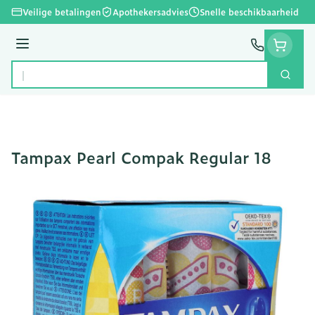
Ga naar de inhoud
Veilige betalingen
Apothekersadvies
Snelle beschikbaarheid
Menu
Zoek
Product, merk, categorie...
Tampax Pearl Compak Regular 18