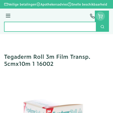
Ga naar de inhoud
Veilige betalingen
Apothekersadvies
Snelle beschikbaarheid
Menu
Zoek
Product, merk, categorie...
Tegaderm Roll 3m Film Transp.
5cmx10m 1 16002