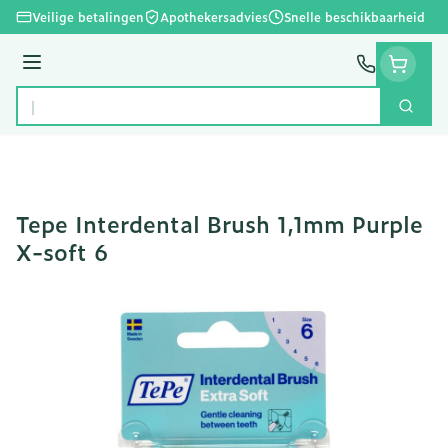
Ga naar de inhoud
Veilige betalingen
Apothekersadvies
Snelle beschikbaarheid
Menu
Zoek
Product, merk, categorie...
Tepe Interdental Brush 1,1mm Purple
X-soft 6