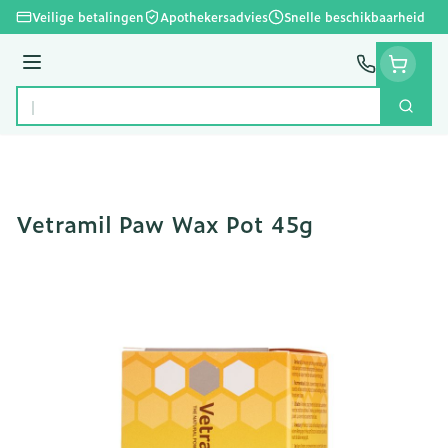
Ga naar de inhoud
Veilige betalingen
Apothekersadvies
Snelle beschikbaarheid
Menu
Zoek
Product, merk, categorie...
Vetramil Paw Wax Pot 45g