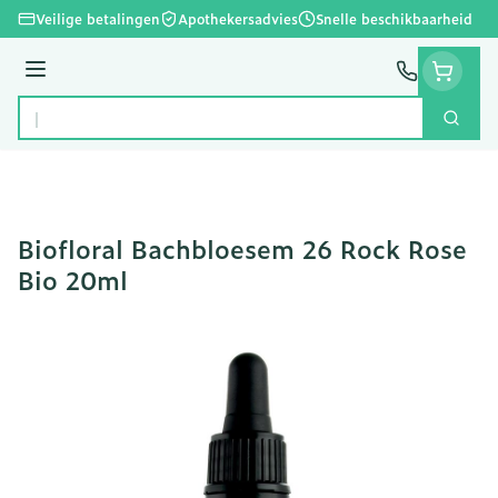
Ga naar de inhoud
Veilige betalingen
Apothekersadvies
Snelle beschikbaarheid
Menu
Zoek
Product, merk, categorie...
Biofloral Bachbloesem 26 Rock Rose
Bio 20ml