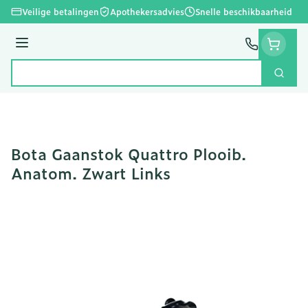
Ga naar de inhoud
Veilige betalingen
Apothekersadvies
Snelle beschikbaarheid
Menu
Zoek
Product, merk, categorie...
Bota Gaanstok Quattro Plooib.
Anatom. Zwart Links