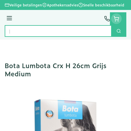
Ga naar de inhoud
Veilige betalingen
Apothekersadvies
Snelle beschikbaarheid
Menu
Zoek
Product, merk, categorie...
Bota Lumbota Crx H 26cm Grijs
Medium