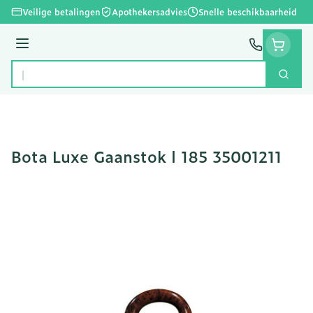
Ga naar de inhoud
Veilige betalingen
Apothekersadvies
Snelle beschikbaarheid
Menu
Zoek
Product, merk, categorie...
Bota Luxe Gaanstok l 185 35001211