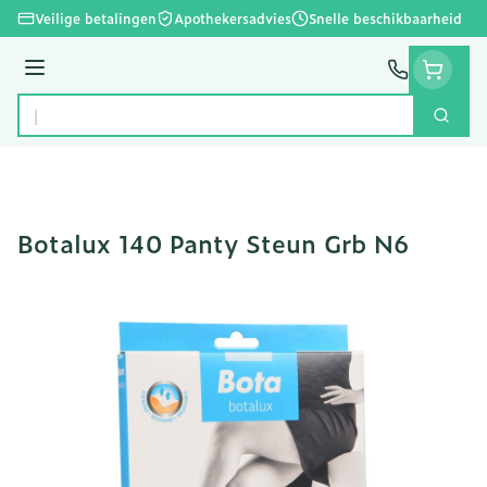
Ga naar de inhoud
Veilige betalingen
Apothekersadvies
Snelle beschikbaarheid
Menu
Zoek
Product, merk, categorie...
Botalux 140 Panty Steun Grb N6