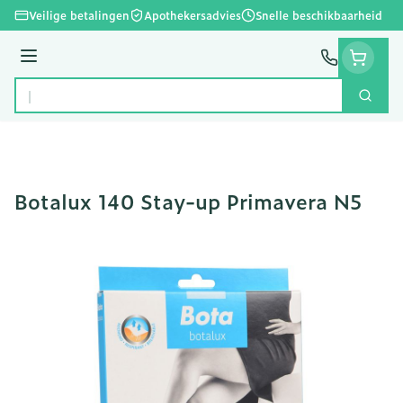
Ga naar de inhoud
Veilige betalingen
Apothekersadvies
Snelle beschikbaarheid
Menu
Zoek
Product, merk, categorie...
Botalux 140 Stay-up Primavera N5