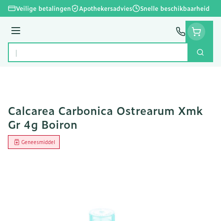
Ga naar de inhoud
Veilige betalingen
Apothekersadvies
Snelle beschikbaarheid
Menu
Zoek
Product, merk, categorie...
Calcarea Carbonica Ostrearum Xmk
Gr 4g Boiron
Geneesmiddel