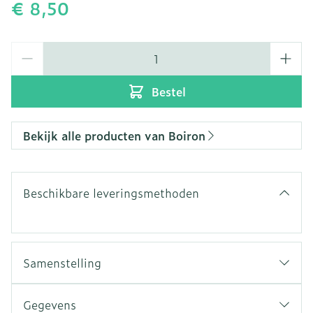
€ 8,50
Aantal
Bestel
Bekijk alle producten van Boiron
Beschikbare leveringsmethoden
Samenstelling
Drosera rotundifolia 3CH
Arnica montana 3CH
Gegevens