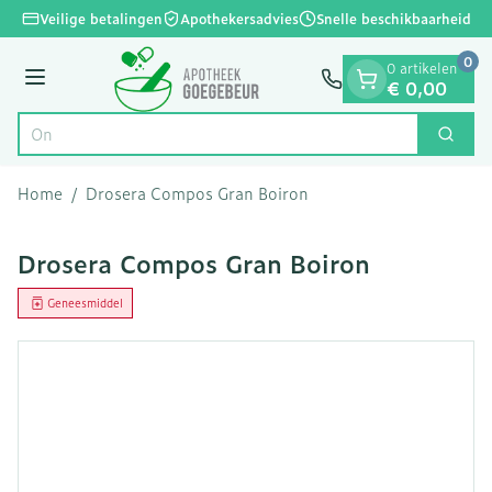
Dia 1 van 1
Ga naar de inhoud
Veilige betalingen
Apothekersadvies
Snelle beschikbaarheid
0
0 artikelen
Menu
€ 0,00
Zoek
Product, merk, categorie...
Home
/
Drosera Compos Gran Boiron
Drosera Compos Gran Boiron
Geneesmiddel