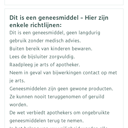
Belladonna 3CH
CNK
0286898
Cina 3CH
Veiligheidsinformatie
Dit is een geneesmiddel - Hier zijn
Coccus cacti 4CH
enkele richtlijnen:
Organisaties
Boiron
Corallium rubrum 4CH
Dit is een geneesmiddel, geen langdurig
Cuprum metallicum 3CH
Merken
Boiron
gebruik zonder medisch advies.
Ferrum phosphoricum 3CH
Buiten bereik van kinderen bewaren.
Ipeca 3CH
Breedte
17 mm
Lees de bijsluiter zorgvuldig.
Solidago virga aurea 6DH
Raadpleeg je arts of apotheker.
Lengte
65 mm
Neem in geval van bijwerkingen contact op met
je arts.
Diepte
15 mm
Geneesmiddelen zijn geen gewone producten.
Ze kunnen nooit teruggenomen of geruild
Kamertemperatuur (15°C -
worden.
Behoud
25°C)
De wet verbiedt apothekers om ongebruikte
geneesmiddelen terug te nemen.