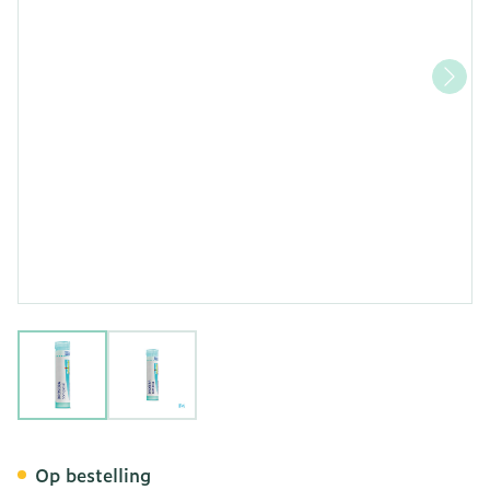
View larger image
View larger image
Drosera Compos Gran Boir
Op bestelling