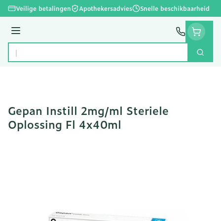
Ga naar de inhoud
Veilige betalingen
Apothekersadvies
Snelle beschikbaarheid
Menu
Zoek
Product, merk, categorie...
Gepan Instill 2mg/ml Steriele
Oplossing Fl 4x40ml