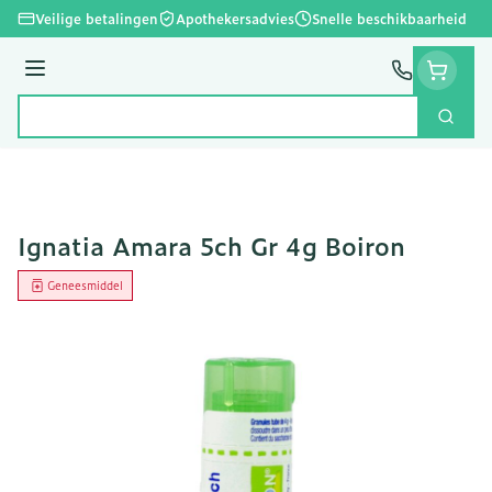
Ga naar de inhoud
Veilige betalingen
Apothekersadvies
Snelle beschikbaarheid
Menu
Zoek
Product, merk, categorie...
Ignatia Amara 5ch Gr 4g Boiron
Geneesmiddel