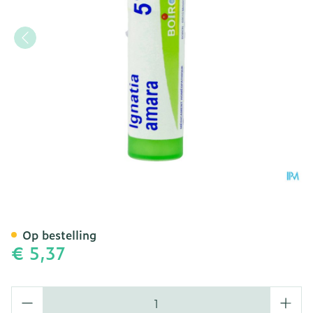
Ignatia Amara 5ch Gr 4g B
Op bestelling
€ 5,37
Aantal