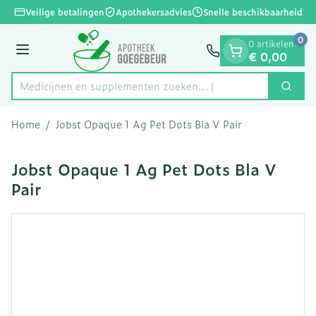
Dia 1 van 1
Ga naar de inhoud
Veilige betalingen
Apothekersadvies
Snelle beschikbaarheid
0
0 artikelen
Menu
€ 0,00
Medicijnen en supplementen zoeken...
Zoek
Product, merk, categorie...
Home
/
Jobst Opaque 1 Ag Pet Dots Bla V Pair
Jobst Opaque 1 Ag Pet Dots Bla V
Pair