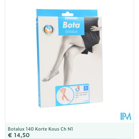
Lengte
211 mm
Diepte
46 mm
Kamertemperatuur (15°C -
Behoud
25°C)
Botalux 140 Korte Kous Ch N1
€ 14,50