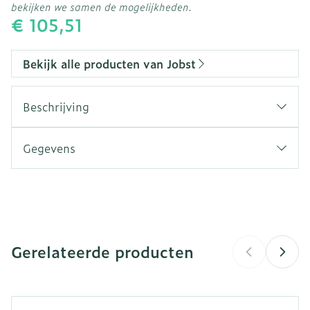
bekijken we samen de mogelijkheden.
€ 105,51
Bekijk alle producten van Jobst
Beschrijving
Gegevens
CNK
4593786
Organisaties
Essity Belgium
Gerelateerde producten
Merken
Jobst
Breedte
124 mm
Navigeren door de elementen van de carrousel is mogeli
Druk om carrousel over te slaan
Druk op om naar carrouselnavigatie te gaan