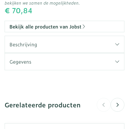
bekijken we samen de mogelijkheden.
€ 70,84
Bekijk alle producten van Jobst
Beschrijving
Gegevens
CNK
4590931
Organisaties
Essity Belgium
Gerelateerde producten
Merken
Jobst
Breedte
124 mm
Navigeren door de elementen van de carrousel is mogeli
Druk om carrousel over te slaan
Druk op om naar carrouselnavigatie te gaan