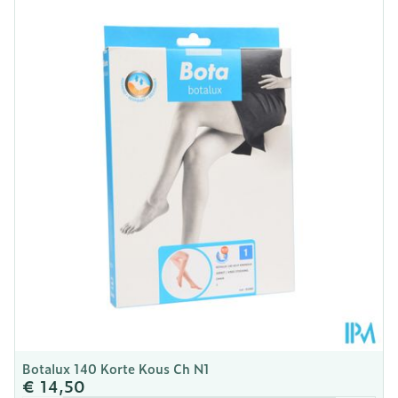
Lengte
211 mm
Diepte
28 mm
Kamertemperatuur (15°C -
Behoud
25°C)
Botalux 140 Korte Kous Ch N1
€ 14,50