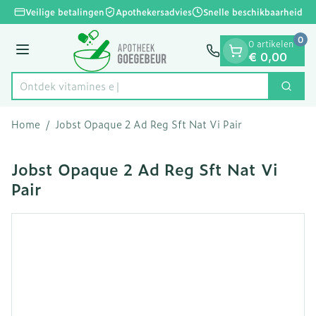
Dia 1 van 1
Ga naar de inhoud
Veilige betalingen
Apothekersadvies
Snelle beschikbaarheid
0
0 artikelen
Menu
€ 0,00
Ontdek vit
Zoek
Product, merk, categorie...
Home
/
Jobst Opaque 2 Ad Reg Sft Nat Vi Pair
Jobst Opaque 2 Ad Reg Sft Nat Vi
Pair